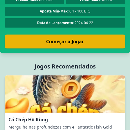
Aposta Mín-Máx:
0.1 - 100 BRL
Data de Lançamento:
2024-04-22
Começar a Jogar
Jogos Recomendados
Cá Chép Hồ Rồng
Mergulhe nas profundezas com 4 Fantastic Fish Gold