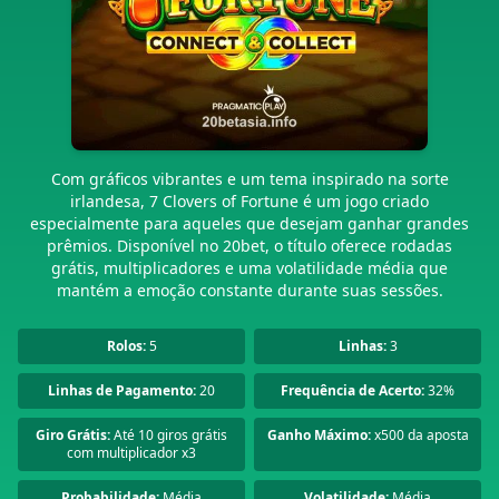
Com gráficos vibrantes e um tema inspirado na sorte
irlandesa, 7 Clovers of Fortune é um jogo criado
especialmente para aqueles que desejam ganhar grandes
prêmios. Disponível no 20bet, o título oferece rodadas
grátis, multiplicadores e uma volatilidade média que
mantém a emoção constante durante suas sessões.
Rolos:
5
Linhas:
3
Linhas de Pagamento:
20
Frequência de Acerto:
32%
Giro Grátis:
Até 10 giros grátis
Ganho Máximo:
x500 da aposta
com multiplicador x3
Probabilidade:
Média
Volatilidade:
Média