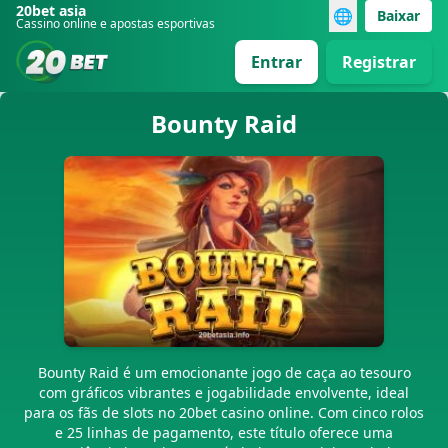
20bet asia
🌐
Baixar
Cassino online e apostas esportivas
Entrar
Registrar
Bounty Raid
Bounty Raid é um emocionante jogo de caça ao tesouro
com gráficos vibrantes e jogabilidade envolvente, ideal
para os fãs de slots no 20bet casino online. Com cinco rolos
e 25 linhas de pagamento, este título oferece uma