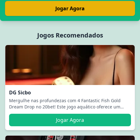
Jogar Agora
Jogos Recomendados
DG Sicbo
Mergulhe nas profundezas com 4 Fantastic Fish Gold
Dream Drop no 20bet! Este jogo aquático oferece um
mundo subaquático vibrante...
Jogar Agora