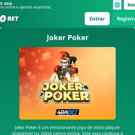
t asia
🌐
Bai
no online e apostas esportivas
Entrar
Registr
Joker Poker
Joker Poker é um emocionante jogo de vídeo pôquer
disponível no 20bet casino online. Este jogo combina a