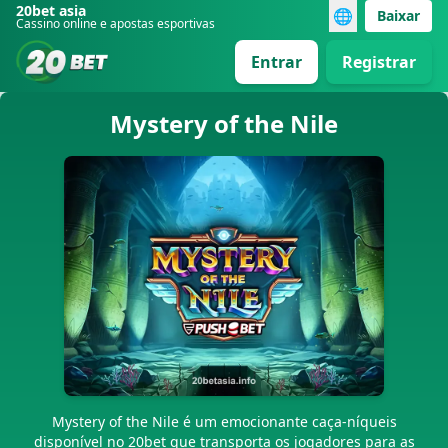
20bet asia
🌐
Baixar
Cassino online e apostas esportivas
Entrar
Registrar
Mystery of the Nile
Mystery of the Nile é um emocionante caça-níqueis
disponível no 20bet que transporta os jogadores para as