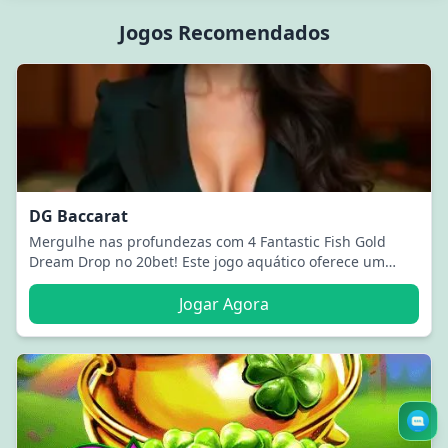
Jogos Recomendados
DG Baccarat
Mergulhe nas profundezas com 4 Fantastic Fish Gold
Dream Drop no 20bet! Este jogo aquático oferece um
mundo subaquático vibrante...
Jogar Agora