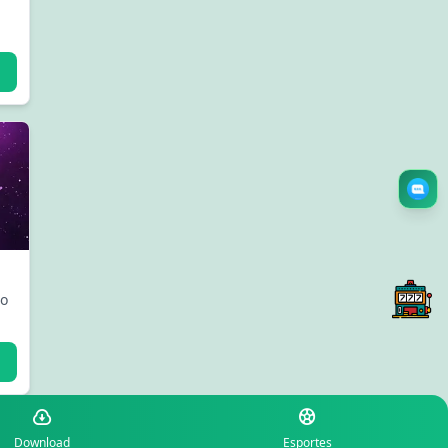
go
Download
Esportes