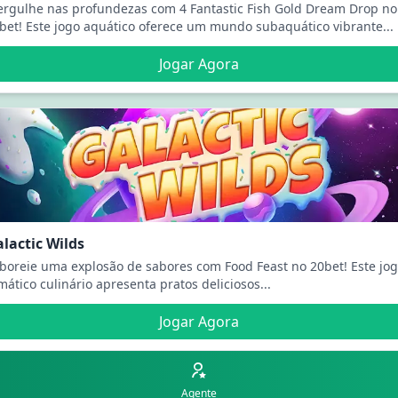
rgulhe nas profundezas com 4 Fantastic Fish Gold Dream Drop no
bet! Este jogo aquático oferece um mundo subaquático vibrante...
Jogar Agora
lactic Wilds
boreie uma explosão de sabores com Food Feast no 20bet! Este jo
mático culinário apresenta pratos deliciosos...
Jogar Agora
Agente