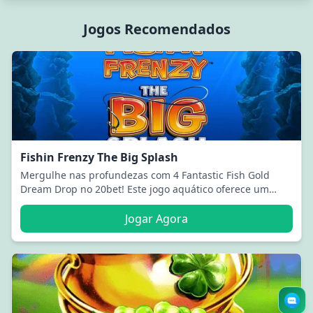
Jogos Recomendados
Fishin Frenzy The Big Splash
Mergulhe nas profundezas com 4 Fantastic Fish Gold
Dream Drop no 20bet! Este jogo aquático oferece um
mundo subaquático vibrante...
Jogar Agora