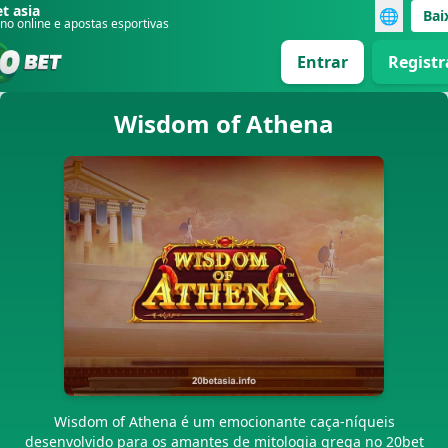
t asia
🌐
Bai
no online e apostas esportivas
Entrar
Registr
Wisdom of Athena
Wisdom of Athena é um emocionante caça-níqueis
desenvolvido para os amantes de mitologia grega no 20bet